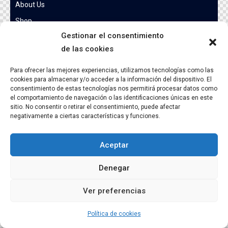
About Us
Shop
Gestionar el consentimiento
Contact
de las cookies
Get in Touch
Para ofrecer las mejores experiencias, utilizamos tecnologías como las
cookies para almacenar y/o acceder a la información del dispositivo. El
consentimiento de estas tecnologías nos permitirá procesar datos como
AncoraThemes
© {{Y}}. All Rights Reserved.
el comportamiento de navegación o las identificaciones únicas en este
sitio. No consentir o retirar el consentimiento, puede afectar
negativamente a ciertas características y funciones.
Aceptar
Denegar
Ver preferencias
Política de cookies